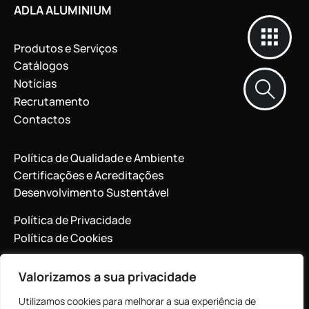
ADLA ALUMINIUM
Produtos e Serviços
Catálogos
Notícias
Recrutamento
Contactos
Política de Qualidade e Ambiente
Certificações e Acreditações
Desenvolvimento Sustentável
Política de Privacidade
Política de Cookies
Valorizamos a sua privacidade
Desenvolvido por Adla
Utilizamos cookies para melhorar a sua experiência de
¹ Custo de chamada para rede